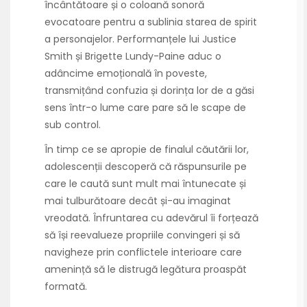
încântătoare și o coloană sonoră
evocatoare pentru a sublinia starea de spirit
a personajelor. Performanțele lui Justice
Smith și Brigette Lundy-Paine aduc o
adâncime emoțională în poveste,
transmițând confuzia și dorința lor de a găsi
sens într-o lume care pare să le scape de
sub control.
În timp ce se apropie de finalul căutării lor,
adolescenții descoperă că răspunsurile pe
care le caută sunt mult mai întunecate și
mai tulburătoare decât și-au imaginat
vreodată. Înfruntarea cu adevărul îi forțează
să își reevalueze propriile convingeri și să
navigheze prin conflictele interioare care
amenință să le distrugă legătura proaspăt
formată.