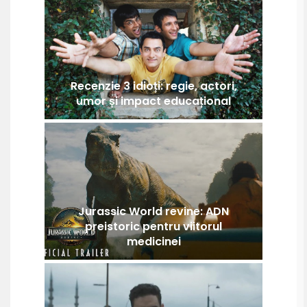
Recenzie 3 idioți: regie, actori,
umor și impact educațional
Jurassic World revine: ADN
preistoric pentru viitorul
medicinei