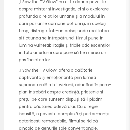
„I Saw the TV Glow” nu este doar o poveste
despre mister și investigație, ci și o explorare
profundă a relațiilor umane și a modului în
care pasiunile comune pot uni și, în același
timp, distruge. Într-un peisaj unde realitatea
și ficțiunea se întrepătrund, filmul pune în
lumină vulnerabilitățile și fricile adolescenților
în fața unei lumi care pare să fie mereu un
pas înaintea lor.
„I Saw the TV Glow” oferă o călătorie
captivantă și emoționantă prin lumea
supranaturală a televiziunii, aducând în prim-
plan întrebări despre credință, prietenie și
prețul pe care suntem dispuși să-l plătim
pentru căutarea adevărului. Cu o regie
iscusită, o poveste complexă și performanțe
actoricești remarcabile, filmul se ridică
dincolo de genurile sale convenționale,