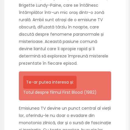
Brigette Lundy-Paine, care se întâlnesc
întâmplător într-un mic oraș dintr-o zonă
rurală. Ambii sunt atrași de o emisiune TV
obscură, difuzată târziu în noapte, care
discută despre fenomene paranormale și
misterioase. Această pasiune comună
devine liantul care îi apropie rapid și îi
determină să exploreze împreună misterele
prezentate în fiecare episod.
Te-ar putea interesa și:
Totul despre filmul First Blood (1982)
Emisiunea TV devine un punct central al vieții
lor, oferindu-le nu doar o evadare din
monotonia zilnică, dar și o sursă de fascinație