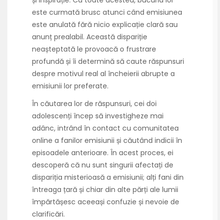
și inspirație. Cu toate acestea, bucuria lor
este curmată brusc atunci când emisiunea
este anulată fără nicio explicație clară sau
anunț prealabil. Această dispariție
neașteptată le provoacă o frustrare
profundă și îi determină să caute răspunsuri
despre motivul real al încheierii abrupte a
emisiunii lor preferate.
În căutarea lor de răspunsuri, cei doi
adolescenți încep să investigheze mai
adânc, intrând în contact cu comunitatea
online a fanilor emisiunii și căutând indicii în
episoadele anterioare. În acest proces, ei
descoperă că nu sunt singurii afectați de
dispariția misterioasă a emisiunii; alți fani din
întreaga țară și chiar din alte părți ale lumii
împărtășesc aceeași confuzie și nevoie de
clarificări.