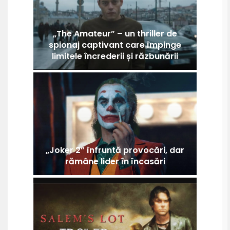
„The Amateur” – un thriller de
spionaj captivant care împinge
limitele încrederii și răzbunării
„Joker 2” înfruntă provocări, dar
rămâne lider în încasări