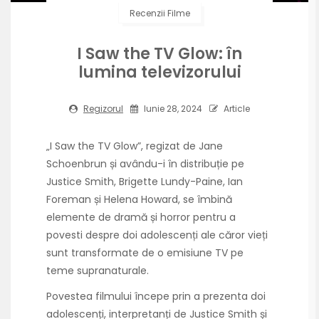
Recenzii Filme
I Saw the TV Glow: în
lumina televizorului
Regizorul
Iunie 28, 2024
Article
„I Saw the TV Glow”, regizat de Jane
Schoenbrun și avându-i în distribuție pe
Justice Smith, Brigette Lundy-Paine, Ian
Foreman și Helena Howard, se îmbină
elemente de dramă și horror pentru a
povesti despre doi adolescenți ale căror vieți
sunt transformate de o emisiune TV pe
teme supranaturale.
Povestea filmului începe prin a prezenta doi
adolescenți, interpretanți de Justice Smith și