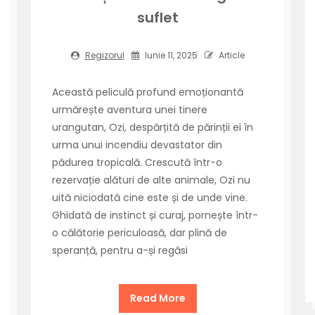
suflet
Regizorul
Iunie 11, 2025
Article
Această peliculă profund emoționantă
urmărește aventura unei tinere
urangutan, Ozi, despărțită de părinții ei în
urma unui incendiu devastator din
pădurea tropicală. Crescută într-o
rezervație alături de alte animale, Ozi nu
uită niciodată cine este și de unde vine.
Ghidată de instinct și curaj, pornește într-
o călătorie periculoasă, dar plină de
speranță, pentru a-și regăsi
Read More