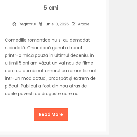
5 ani
Regizorul
Iunie 10, 2025
Article
Comediile romantice nu s-au demodat
niciodată. Chiar dacă genul a trecut
printr-o mică pauză în ultimul deceniu, în
ultimii 5 ani am văzut un val nou de filme
care au combinat umorul cu romantismul
într-un mod actual, proaspăt și extrem de
plăcut. Publicul a fost din nou atras de
acele povești de dragoste care nu
Read More