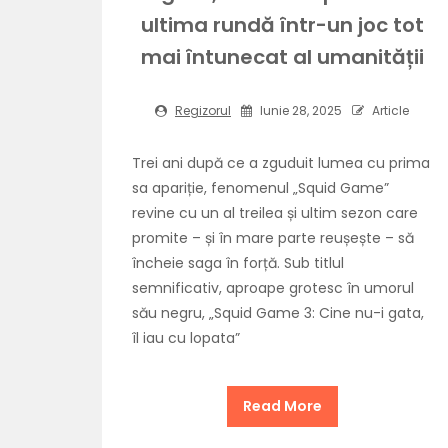
ultima rundă într-un joc tot
mai întunecat al umanității
Regizorul
Iunie 28, 2025
Article
Trei ani după ce a zguduit lumea cu prima
sa apariție, fenomenul „Squid Game”
revine cu un al treilea și ultim sezon care
promite – și în mare parte reușește – să
încheie saga în forță. Sub titlul
semnificativ, aproape grotesc în umorul
său negru, „Squid Game 3: Cine nu-i gata,
îl iau cu lopata”
Read More