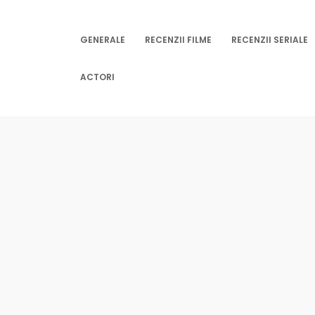
Skip
to
content
GENERALE
RECENZII FILME
RECENZII SERIALE
ACTORI