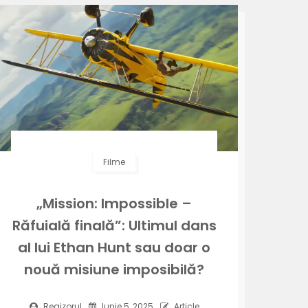
Filme
„Mission: Impossible –
Răfuială finală”: Ultimul dans
al lui Ethan Hunt sau doar o
nouă misiune imposibilă?
Regizorul
Iunie 5, 2025
Article