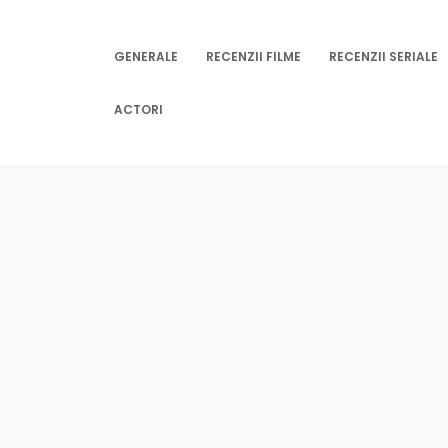
Skip
to
content
GENERALE
RECENZII FILME
RECENZII SERIALE
ACTORI