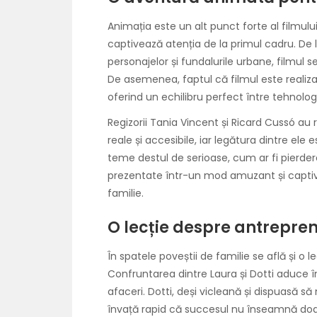
Animația este un alt punct forte al filmului,
captivează atenția de la primul cadru. De la
personajelor și fundalurile urbane, filmul 
De asemenea, faptul că filmul este realizat
oferind un echilibru perfect între tehnolog
Regizorii Tania Vincent și Ricard Cussó au
reale și accesibile, iar legătura dintre ele
teme destul de serioase, cum ar fi pierder
prezentate într-un mod amuzant și captivan
familie.
O lecție despre antrepren
În spatele poveștii de familie se află și o le
Confruntarea dintre Laura și Dotti aduce în
afaceri. Dotti, deși vicleană și dispuasă 
învață rapid că succesul nu înseamnă doar să f