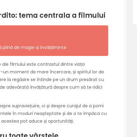
rdito: tema centrala a filmului
ă plină de magie și învățăminte
ale filmului este contrastul dintre viața
ntr-un moment de mare încercare, și spiritul lor de
rdere la regăsire se întinde pe un drum presărat cu
 adevărată învățătură despre cum să te ridici
spre supraviețuire, ci și despre curajul de a porni
entele în moduri neașteptate și de a te împăca cu
r acestea pot aduce și oportunități.
u toate vârstele