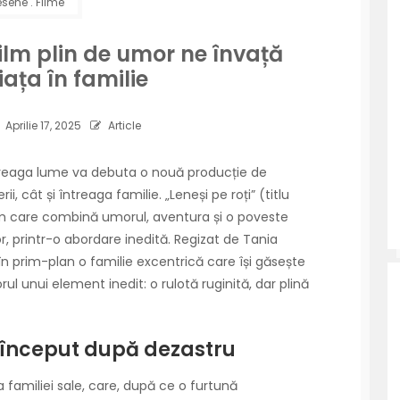
esene
.
Filme
film plin de umor ne învață
ața în familie
Aprilie 17, 2025
Article
întreaga lume va debuta o nouă producție de
, cât și întreaga familie. „Leneși pe roți” (titlu
lm care combină umorul, aventura și o poveste
r, printr-o abordare inedită. Regizat de Tania
în prim-plan o familie excentrică care își găsește
rul unui element inedit: o rulotă ruginită, dar plină
u început după dezastru
a familiei sale, care, după ce o furtună