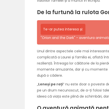
valorilor familiei și a muncii în echipă.
De la furtună la rulota Go
Te-ar putea interesa și:
"Orion and the Dark" - aventura animat
Unul dintre aspectele cele mai interesante 
complicată a Laurei și familia ei, aflată î
reziliență. Întreaga lor călătorie de la pie
momente amuzante, dar și cu momente de
după o cădere.
„
Leneși pe roți
” nu este doar o poveste de
pe un drum necunoscut, de a-ți folosi tal
ideea că viața este plină de schimbări, da
O aventură animată pentr