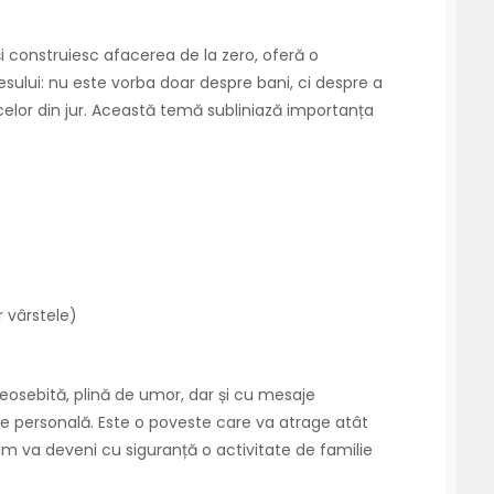
își construiesc afacerea de la zero, oferă o
esului: nu este vorba doar despre bani, ci despre a
celor din jur. Această temă subliniază importanța
 vârstele)
deosebită, plină de umor, dar și cu mesaje
re personală. Este o poveste care va atrage atât
i film va deveni cu siguranță o activitate de familie