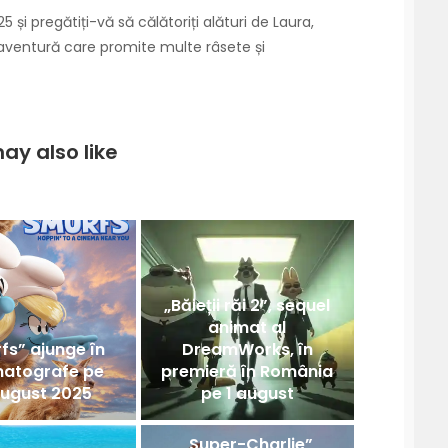
5 și pregătiți-vă să călătoriți alături de Laura,
-o aventură care promite multe râsete și
ay also like
„Băieții răi 2”, sequel
animat al
fs” ajunge în
DreamWorks, în
matografe pe
premieră în România
august 2025
pe 1 august
„Super-Charlie”