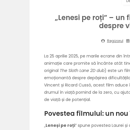
D
„Lenesi pe roți” – un 
despre vi
Regizorul
La 25 aprilie 2025, pe marile ecrane din 
animație care promite să încânte atât tinerii
original
The Sloth Lane 2D dub
) este un fi
emoționantă despre depășirea dificultățilo
Vincent și Ricard Cussó, acest film aduce 
drumul în viață pornind de la zero, cu ajuto
de viață și de potențial.
Povestea filmului: un no
„
Leneși pe roți
” spune povestea Laurei și 