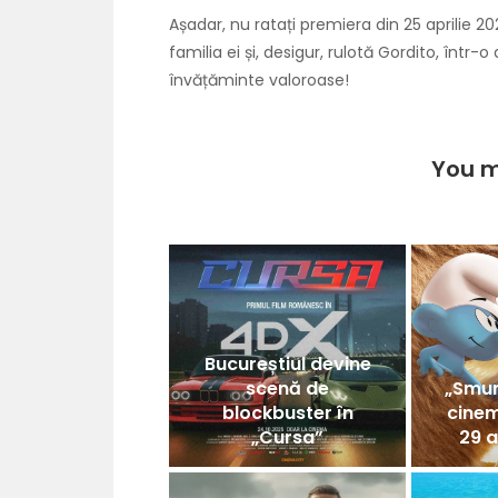
Așadar, nu ratați premiera din 25 aprilie 202
familia ei și, desigur, rulotă Gordito, într
învățăminte valoroase!
You m
Bucureștiul devine
scenă de
„Smur
blockbuster în
cine
„Cursa”
29 