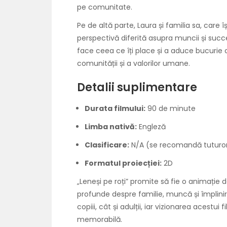
pe comunitate.
Pe de altă parte, Laura și familia sa, care 
perspectivă diferită asupra muncii și succ
face ceea ce îți place și a aduce bucurie 
comunității și a valorilor umane.
Detalii suplimentare
Durata filmului:
90 de minute
Limba nativă:
Engleză
Clasificare:
N/A (se recomandă tuturor
Formatul proiecției:
2D
„Leneși pe roți” promite să fie o animație 
profunde despre familie, muncă și împlini
copiii, cât și adulții, iar vizionarea acestu
memorabilă.