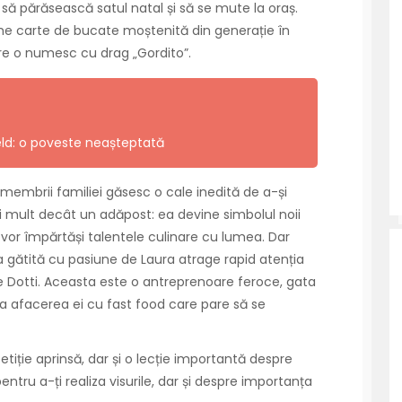
 să părăsească satul natal și să se mute la oraș.
he carte de bucate moștenită din generație în
are o numesc cu drag „Gordito”.
ield: o poveste neașteptată
, membrii familiei găsesc o cale inedită de a-și
i mult decât un adăpost: ea devine simbolul noii
își vor împărtăși talentele culinare cu lumea. Dar
ea gătită cu pasiune de Laura atrage rapid atenția
e Dotti. Aceasta este o antreprenoare feroce, gata
a afacerea ei cu fast food care pare să se
etiție aprinsă, dar și o lecție importantă despre
ru a-ți realiza visurile, dar și despre importanța