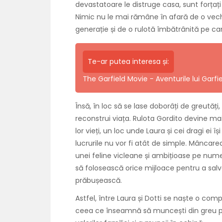
devastatoare le distruge casa, sunt forțați
Nimic nu le mai rămâne în afară de o vec
generație și de o rulotă îmbătrânită pe c
Te-ar putea interesa și:
The Garfield Movie - Aventurile lui Garf
Însă, în loc să se lase doborâți de greutăți
reconstrui viața. Rulota Gordito devine ma
lor vieți, un loc unde Laura și cei dragi ei 
lucrurile nu vor fi atât de simple. Mâncar
unei feline vicleane și ambițioase pe num
să folosească orice mijloace pentru a salv
prăbușească.
Astfel, între Laura și Dotti se naște o comp
ceea ce înseamnă să muncești din greu pent