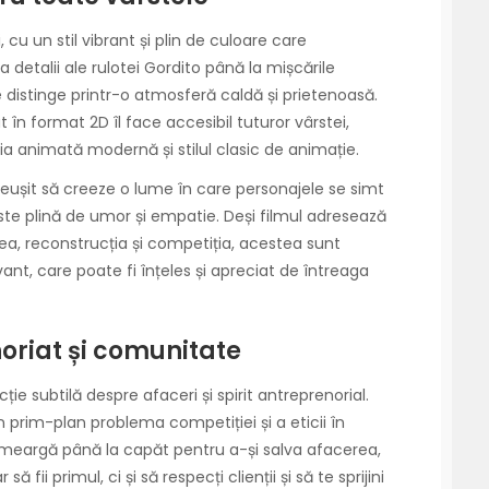
 cu un stil vibrant și plin de culoare care
 detalii ale rulotei Gordito până la mișcările
se distinge printr-o atmosferă caldă și prietenoasă.
 în format 2D îl face accesibil tuturor vârstei,
ia animată modernă și stilul clasic de animație.
 reușit să creeze o lume în care personajele se simt
 este plină de umor și empatie. Deși filmul adresează
ea, reconstrucția și competiția, acestea sunt
t, care poate fi înțeles și apreciat de întreaga
oriat și comunitate
cție subtilă despre afaceri și spirit antreprenorial.
 prim-plan problema competiției și a eticii în
să meargă până la capăt pentru a-și salva afacerea,
ii primul, ci și să respecți clienții și să te sprijini