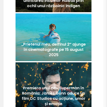
unificarea insulelor Hawaii prin
ochii unui războinic indigen
„Prietenul meu, delfinul 2” ajunge
în cinematografe pe 15 august
2025
Premiera unui nou Superman în
România: James Gunn aduce un
film DC Studios cu acțiune, umor
și emoție