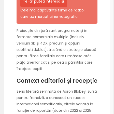
Te-ar putea interesa și:
Cele mai captivante filme de război
care au marcat cinematografia
Proiecțiile din țară sunt programate și în
formate comerciale multiple (inclusiv
versiuni 3D și 4DX, precum și opțiuni
subtitrat/dublat), trasând o strategie clasică
pentru filme familiale care urmăresc atât
piața tinerilor cât și pe cea a părinților care
însoțesc copiii.
Context editorial și recepție
Seria literară semnată de Aaron Blabey, sursă
pentru franciză, a cunoscut un succes
internațional semnificativ, cifrele variază în
funcție de raportări (date din 2022 și 2025