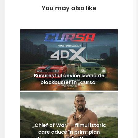
You may also like
Bucureștiul devine scenă de
blockbuster în „Cursa”
„Chief of War” – filmul istoric
care aduce în prim-plan