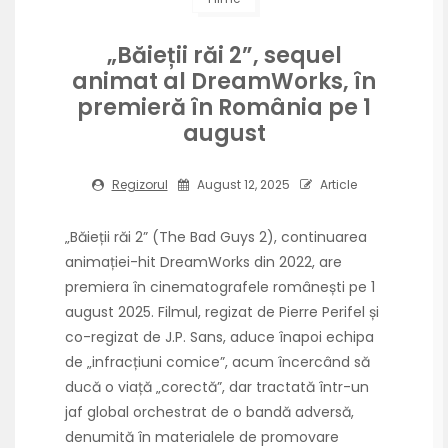
„Băieții răi 2”, sequel
animat al DreamWorks, în
premieră în România pe 1
august
Regizorul
August 12, 2025
Article
„Băieții răi 2” (The Bad Guys 2), continuarea
animației-hit DreamWorks din 2022, are
premiera în cinematografele românești pe 1
august 2025. Filmul, regizat de Pierre Perifel și
co-regizat de J.P. Sans, aduce înapoi echipa
de „infracțiuni comice”, acum încercând să
ducă o viață „corectă”, dar tractată într-un
jaf global orchestrat de o bandă adversă,
denumită în materialele de promovare