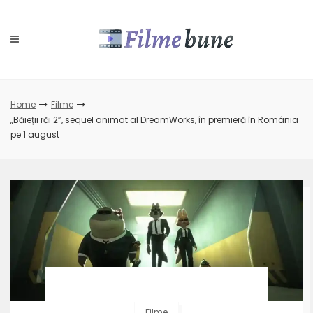
Skip
to
content
Home
Filme
„Băieții răi 2”, sequel animat al DreamWorks, în premieră în România
pe 1 august
Filme