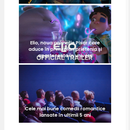
Elio, noua animație Pixar care
aduce în prim-plan prietenia și
apartenența în univers
Cele mai bune comedii romantice
lansate în ultimii 5 ani