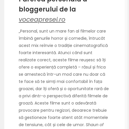
bloggerului de la
voceapresei.ro
„Personal, sunt un mare fan al filmelor care
îmbină genurile horror și comedie, întrucât
acest mix reînvie o tradiție cinematografică
foarte interesantă. Atunci când sunt
realizate corect, aceste filme reușesc să îți
ofere o experiență completă – râsul și frica
se amestecă într-un mod care nu doar că
te face să te simți mai confortabil în fața
groazei, dar îți oferă și o oportunitate rară de
a privi dintr-o perspectivă diferită filmele de
groază. Aceste filme sunt o adevărată
provocare pentru regizori, deoarece trebuie
să gestioneze foarte atent atât momentele
de tensiune, cât și cele de umor.
Shaun of