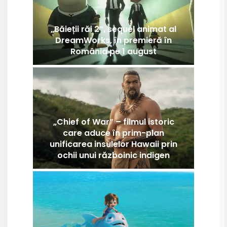
„Băieții răi 2”, sequel animat al
DreamWorks, în premieră în
România pe 1 august
„Chief of War” – filmul istoric
care aduce în prim-plan
unificarea insulelor Hawaii prin
ochii unui războinic indigen