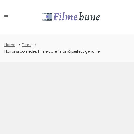
Skip
to
content
Home
Filme
Horror și comedie: Filme care îmbină perfect genurile