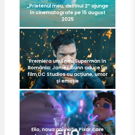
„Prietenul meu, delfinul 2” ajunge
în cinematografe pe 15 august
2025
Premiera unui nou Superman în
România: James Gunn aduce un
film DC Studios cu acțiune, umor
și emoție
Elio, noua animație Pixar care