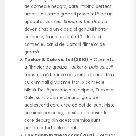
de comedie neagră, care îmbină perfect
umorul cu tema groazei provocată de un
apocalips zombie.
Shaun of the Dead
a
devenit rapid un clasic al genului horror-
comedie, fiind apreciat atât de fanii
comediei, cât și de iubitorii filmelor de
groază.
Tucker & Dale vs. Evil (2010)
– O parodie
a filmelor de groază,
Tucker & Dale vs. Evil
transformă tiparele obișnuite ale unui film
cu criminali și victime într-o comedie
hilară. Două personaje principale, Tucker și
Dale, sunt victime ale unui grup de
adolescenți care cred că cei doi sunt niște
criminali periculoși, iar situațiile absurde
care decurg din acest premisă sunt
punctele forte ale filmului.
The Cabin in the Woods (2012)
– Regizat