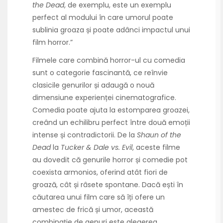
the Dead
, de exemplu, este un exemplu
perfect al modului în care umorul poate
sublinia groaza și poate adânci impactul unui
film horror.”
Filmele care combină horror-ul cu comedia
sunt o categorie fascinantă, ce reînvie
clasicile genurilor și adaugă o nouă
dimensiune experienței cinematografice.
Comedia poate ajuta la estomparea groazei,
creând un echilibru perfect între două emoții
intense și contradictorii. De la
Shaun of the
Dead
la
Tucker & Dale vs. Evil
, aceste filme
au dovedit că genurile horror și comedie pot
coexista armonios, oferind atât fiori de
groază, cât și râsete spontane. Dacă ești în
căutarea unui film care să îți ofere un
amestec de frică și umor, această
combinație de genuri este alegerea