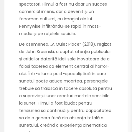
spectatori. Filmul a fost nu doar un succes
comercial imens, dar a devenit și un
fenomen cultural, cu imagini ale lui
Pennywise infiltrându-se rapid în mass-
media și pe rețelele sociale.
De asemenea, „A Quiet Place” (2018), regizat
de John Krasinski, a captat atenția publicului
și criticilor datorită ideii sale inovatoare de a
folosi tăcerea ca element central al horror-
ului. Într-o lume post-apocaliptică în care
sunetul poate aduce moartea, personajele
trebuie să trăiască în tăcere absolută pentru
a supraviețui unor creaturi mortale sensibile
la sunet. Filmul a fost lăudat pentru
tensiunea sa continuă și pentru capacitatea
sa de a genera frică din absența totală a
sunetului, creând o experiență cinematică