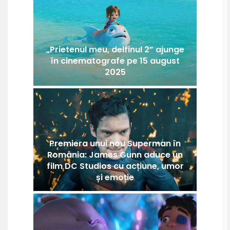
„Prietenul meu, delfinul 2” ajunge
în cinematografe pe 15 august
2025
Premiera unui nou Superman în
România: James Gunn aduce un
film DC Studios cu acțiune, umor
și emoție