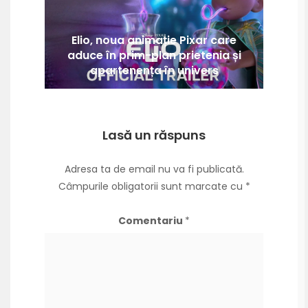
Elio, noua animație Pixar care
aduce în prim-plan prietenia și
apartenența în univers
Lasă un răspuns
Adresa ta de email nu va fi publicată.
Câmpurile obligatorii sunt marcate cu
*
Comentariu
*