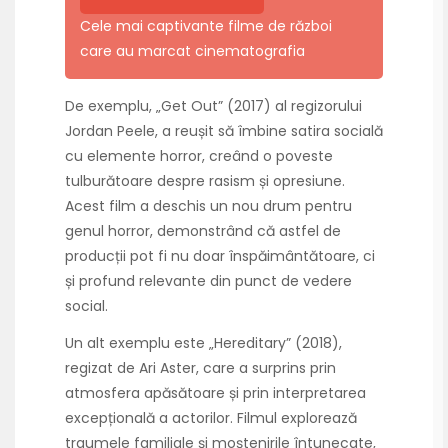
Cele mai captivante filme de război
care au marcat cinematografia
De exemplu, „Get Out” (2017) al regizorului
Jordan Peele, a reușit să îmbine satira socială
cu elemente horror, creând o poveste
tulburătoare despre rasism și opresiune.
Acest film a deschis un nou drum pentru
genul horror, demonstrând că astfel de
producții pot fi nu doar înspăimântătoare, ci
și profund relevante din punct de vedere
social.
Un alt exemplu este „Hereditary” (2018),
regizat de Ari Aster, care a surprins prin
atmosfera apăsătoare și prin interpretarea
excepțională a actorilor. Filmul explorează
traumele familiale și moștenirile întunecate,