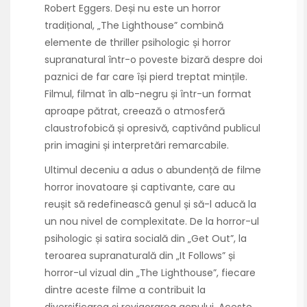
Robert Eggers. Deși nu este un horror
tradițional, „The Lighthouse” combină
elemente de thriller psihologic și horror
supranatural într-o poveste bizară despre doi
paznici de far care își pierd treptat mințile.
Filmul, filmat în alb-negru și într-un format
aproape pătrat, creează o atmosferă
claustrofobică și opresivă, captivând publicul
prin imagini și interpretări remarcabile.
Ultimul deceniu a adus o abundență de filme
horror inovatoare și captivante, care au
reușit să redefinească genul și să-l aducă la
un nou nivel de complexitate. De la horror-ul
psihologic și satira socială din „Get Out”, la
teroarea supranaturală din „It Follows” și
horror-ul vizual din „The Lighthouse”, fiecare
dintre aceste filme a contribuit la