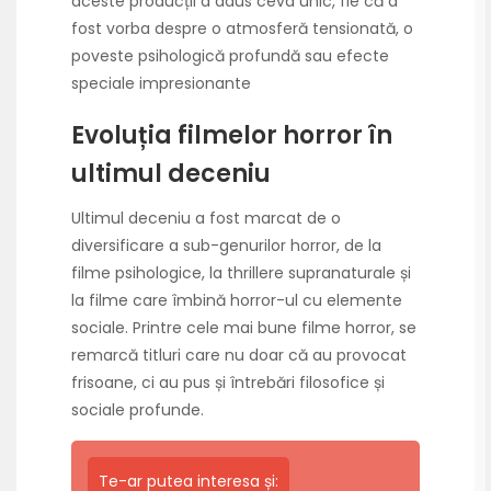
aceste producții a adus ceva unic, fie că a
fost vorba despre o atmosferă tensionată, o
poveste psihologică profundă sau efecte
speciale impresionante
Evoluția filmelor horror în
ultimul deceniu
Ultimul deceniu a fost marcat de o
diversificare a sub-genurilor horror, de la
filme psihologice, la thrillere supranaturale și
la filme care îmbină horror-ul cu elemente
sociale. Printre cele mai bune filme horror, se
remarcă titluri care nu doar că au provocat
frisoane, ci au pus și întrebări filosofice și
sociale profunde.
Te-ar putea interesa și: