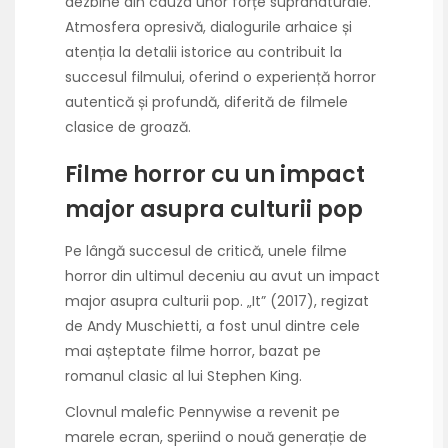
dezbine din cauza unor forțe supranaturale.
Atmosfera opresivă, dialogurile arhaice și
atenția la detalii istorice au contribuit la
succesul filmului, oferind o experiență horror
autentică și profundă, diferită de filmele
clasice de groază.
Filme horror cu un impact
major asupra culturii pop
Pe lângă succesul de critică, unele filme
horror din ultimul deceniu au avut un impact
major asupra culturii pop. „It” (2017), regizat
de Andy Muschietti, a fost unul dintre cele
mai așteptate filme horror, bazat pe
romanul clasic al lui Stephen King.
Clovnul malefic Pennywise a revenit pe
marele ecran, speriind o nouă generație de