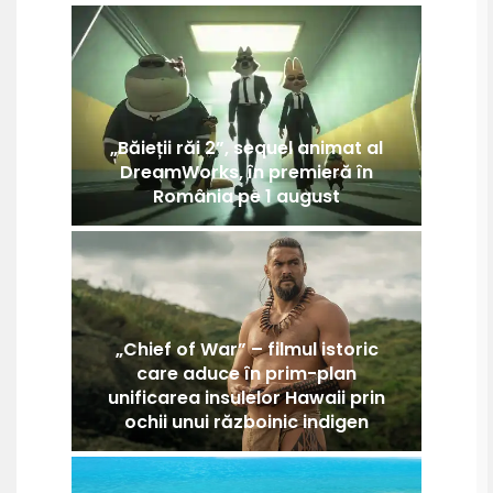
„Băieții răi 2”, sequel animat al
DreamWorks, în premieră în
România pe 1 august
„Chief of War” – filmul istoric
care aduce în prim-plan
unificarea insulelor Hawaii prin
ochii unui războinic indigen