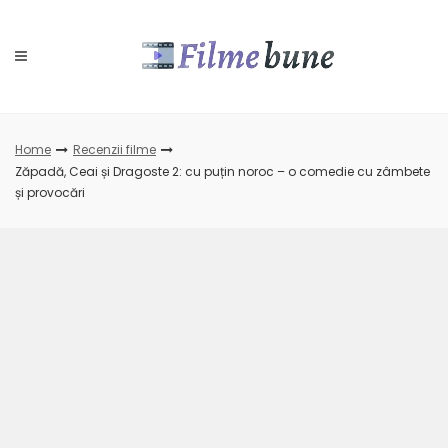
Skip
to
content
Home
Recenzii filme
Zăpadă, Ceai și Dragoste 2: cu puțin noroc – o comedie cu zâmbete
și provocări