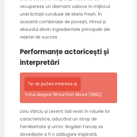
recupereze un diamant valoros în mijlocul
unei licitații conduse de Mario Fresh. În
această combinație de povești, ritmul și
absurdul devin ingredientele principale ale
rețetei de succes.
Performanțe actoricești și
interpretări
Te-ar putea interesa și:
Totul despre filmul First Blood (1982)
Liviu Vârciu și Levent Sali revin în rolurile lor
caracteristice, aducând un strop de
familiaritate și umor. Bogdan Farcaș se
dovedește a fi o adăugare inspirată,