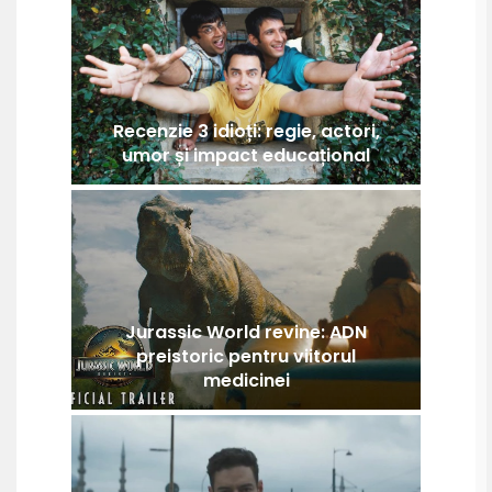
Recenzie 3 idioți: regie, actori,
umor și impact educațional
Jurassic World revine: ADN
preistoric pentru viitorul
medicinei