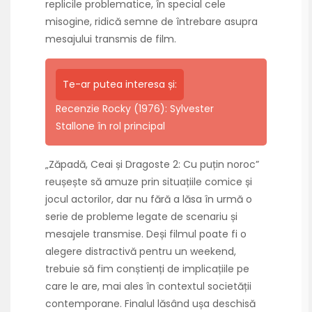
replicile problematice, în special cele
misogine, ridică semne de întrebare asupra
mesajului transmis de film.
Te-ar putea interesa și:
Recenzie Rocky (1976): Sylvester
Stallone în rol principal
„Zăpadă, Ceai și Dragoste 2: Cu puțin noroc”
reușește să amuze prin situațiile comice și
jocul actorilor, dar nu fără a lăsa în urmă o
serie de probleme legate de scenariu și
mesajele transmise. Deși filmul poate fi o
alegere distractivă pentru un weekend,
trebuie să fim conștienți de implicațiile pe
care le are, mai ales în contextul societății
contemporane. Finalul lăsând ușa deschisă