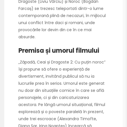
Dragoste (Liviu Vârciu) și Noroc (Bogdan
Farcaș) se trezesc teleportati dintr-o lume
contemporană plină de necazuri, în mijlocul
unui conflict între daci și romani, unde
provocările lor devin din ce în ce mai
absurde.
Premisa și umorul filmului
„Zăpadă, Ceai și Dragoste 2: Cu puțin noroc”
își propune să ofere o experiență de
divertisment, invitând publicul să nu ia
lucrurile prea în serios. Umorul este generat
nu doar din situațiile comice în care se află
personajele, ci și din caricaturizarea
acestora. Pe lângă umorul situațional, filmul
explorează și o poveste paralelă în prezent,
unde trei escroace (Alexandra Timofte,
Diana Sar, Irina Noapteș) încearcă să