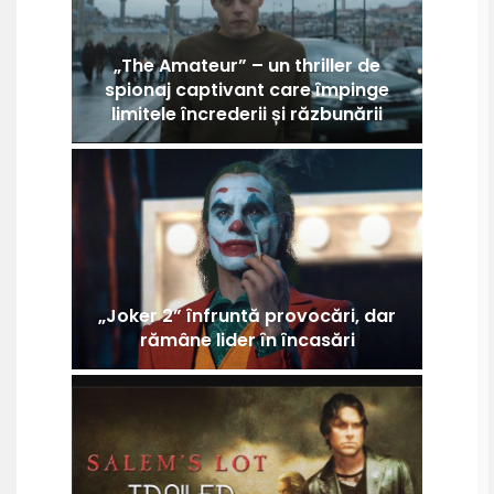
„The Amateur” – un thriller de
spionaj captivant care împinge
limitele încrederii și răzbunării
„Joker 2” înfruntă provocări, dar
rămâne lider în încasări