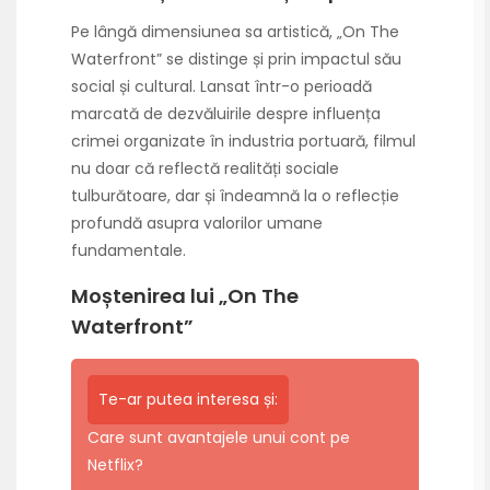
Pe lângă dimensiunea sa artistică, „On The
Waterfront” se distinge și prin impactul său
social și cultural. Lansat într-o perioadă
marcată de dezvăluirile despre influența
crimei organizate în industria portuară, filmul
nu doar că reflectă realități sociale
tulburătoare, dar și îndeamnă la o reflecție
profundă asupra valorilor umane
fundamentale.
Moștenirea lui „On The
Waterfront”
Te-ar putea interesa și:
Care sunt avantajele unui cont pe
Netflix?