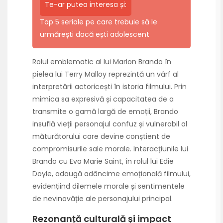
Te-ar putea interesa și:
Top 5 seriale pe care trebuie să le
urmărești dacă ești adolescent
Rolul emblematic al lui Marlon Brando în
pielea lui Terry Malloy reprezintă un vârf al
interpretării actoricești în istoria filmului. Prin
mimica sa expresivă și capacitatea de a
transmite o gamă largă de emoții, Brando
insuflă vieții personajul confuz și vulnerabil al
măturătorului care devine conștient de
compromisurile sale morale. Interacțiunile lui
Brando cu Eva Marie Saint, în rolul lui Edie
Doyle, adaugă adâncime emoțională filmului,
evidențiind dilemele morale și sentimentele
de nevinovăție ale personajului principal.
Rezonanță culturală și impact