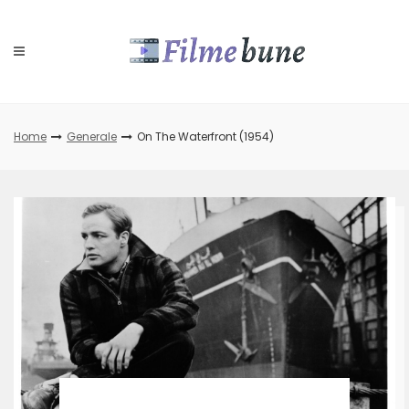
Skip
to
content
Home
Generale
On The Waterfront (1954)