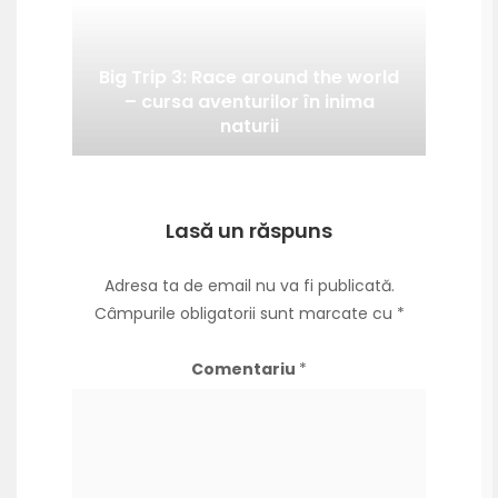
Big Trip 3: Race around the world
– cursa aventurilor în inima
naturii
Lasă un răspuns
Adresa ta de email nu va fi publicată.
Câmpurile obligatorii sunt marcate cu
*
Comentariu
*