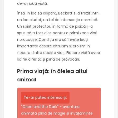
de-a noua viață.
Însă, în loc să dispară, Beckett s-a trezit într-
un loc ciudat, un fel de intersecție cosmică.
Un spirit protector, în formă de pisică, i-a
spus că a fost ales pentru a primi zece vieți
norocoase. Condiția era să învețe lecții
importante despre altruism și eroism în
fiecare dintre aceste vieți. Fiecare viață avea
să fie diferită și plină de provocări.
Prima viață: în ăielea altui
animal
Te-ar putea interesa și:
"Orion and the Dark" - aventura
animată plină de magie și învățăminte