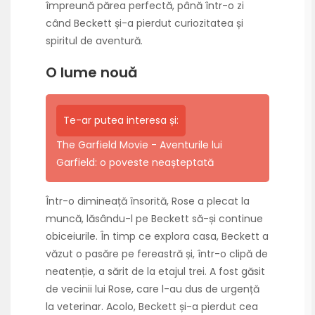
împreună părea perfectă, până într-o zi
când Beckett și-a pierdut curiozitatea și
spiritul de aventură.
O lume nouă
Te-ar putea interesa și:
The Garfield Movie - Aventurile lui
Garfield: o poveste neașteptată
Într-o dimineață însorită, Rose a plecat la
muncă, lăsându-l pe Beckett să-și continue
obiceiurile. În timp ce explora casa, Beckett a
văzut o pasăre pe fereastră și, într-o clipă de
neatenție, a sărit de la etajul trei. A fost găsit
de vecinii lui Rose, care l-au dus de urgență
la veterinar. Acolo, Beckett și-a pierdut cea