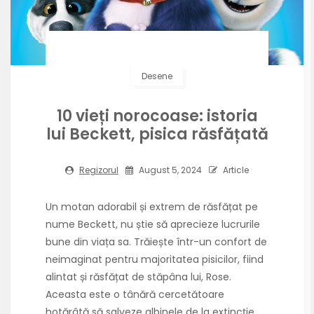
Desene
10 vieți norocoase: istoria
lui Beckett, pisica răsfățată
Regizorul
August 5, 2024
Article
Un motan adorabil și extrem de răsfățat pe
nume Beckett, nu știe să aprecieze lucrurile
bune din viața sa. Trăiește într-un confort de
neimaginat pentru majoritatea pisicilor, fiind
alintat și răsfățat de stăpâna lui, Rose.
Aceasta este o tânără cercetătoare
hotărâtă să salveze albinele de la extincție,