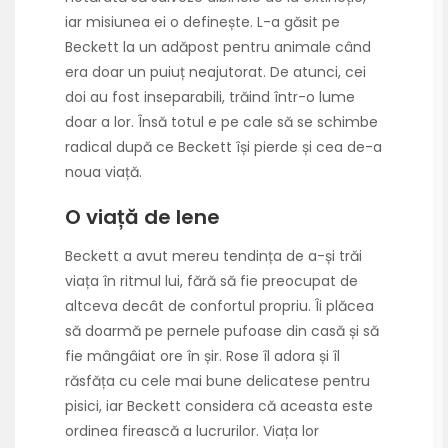
iar misiunea ei o definește. L-a găsit pe
Beckett la un adăpost pentru animale când
era doar un puiuț neajutorat. De atunci, cei
doi au fost inseparabili, trăind într-o lume
doar a lor. Însă totul e pe cale să se schimbe
radical după ce Beckett își pierde și cea de-a
noua viață.
O viață de lene
Beckett a avut mereu tendința de a-și trăi
viața în ritmul lui, fără să fie preocupat de
altceva decât de confortul propriu. Îi plăcea
să doarmă pe pernele pufoase din casă și să
fie mângâiat ore în șir. Rose îl adora și îl
răsfăța cu cele mai bune delicatese pentru
pisici, iar Beckett considera că aceasta este
ordinea firească a lucrurilor. Viața lor