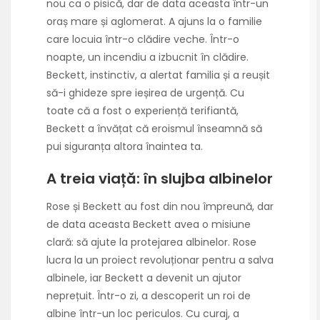
nou ca o pisică, dar de data aceasta într-un
oraș mare și aglomerat. A ajuns la o familie
care locuia într-o clădire veche. Într-o
noapte, un incendiu a izbucnit în clădire.
Beckett, instinctiv, a alertat familia și a reușit
să-i ghideze spre ieșirea de urgență. Cu
toate că a fost o experiență terifiantă,
Beckett a învățat că eroismul înseamnă să
pui siguranța altora înaintea ta.
A treia viață: în slujba albinelor
Rose și Beckett au fost din nou împreună, dar
de data aceasta Beckett avea o misiune
clară: să ajute la protejarea albinelor. Rose
lucra la un proiect revoluționar pentru a salva
albinele, iar Beckett a devenit un ajutor
neprețuit. Într-o zi, a descoperit un roi de
albine într-un loc periculos. Cu curaj, a