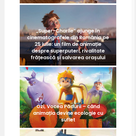
„Super-Charlie” ajunge în
cinematografele din România pe
25 iulie: un film de animație
despre superputeri, rivalitate
frățească și salvarea orașului
Ozi, Vocea Pădurii – când
animația devine ecologie cu
suflet