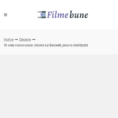
Skip
to
content
Home
Desene
10 vieți norocoase: istoria lui Beckett, pisica răsfățată